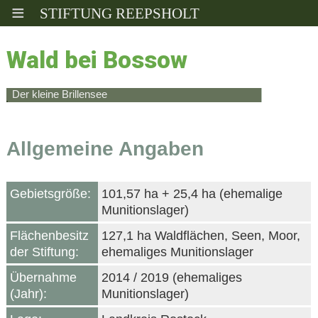
≡
STIFTUNG REEPSHOLT
Wald bei Bossow
Der kleine Brillensee
Allgemeine Angaben
Gebietsgröße:
101,57 ha + 25,4 ha (ehemalige
Munitionslager)
Flächenbesitz
127,1 ha Waldflächen, Seen, Moor,
der Stiftung:
ehemaliges Munitionslager
Übernahme
2014 / 2019 (ehemaliges
(Jahr):
Munitionslager)