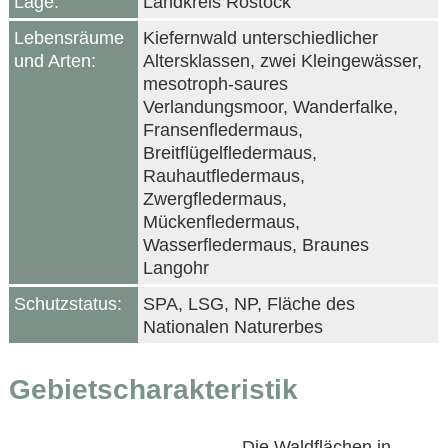
Lage:
Landkreis Rostock
Lebensräume
Kiefernwald unterschiedlicher
und Arten:
Altersklassen, zwei Kleingewässer,
mesotroph-saures
Verlandungsmoor, Wanderfalke,
Fransenfledermaus,
Breitflügelfledermaus,
Rauhautfledermaus,
Zwergfledermaus,
Mückenfledermaus,
Wasserfledermaus, Braunes
Langohr
Schutzstatus:
SPA, LSG, NP, Fläche des
Nationalen Naturerbes
Gebietscharakteristik
Die Waldflächen in